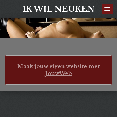
Ga
IK WIL NEUKEN
direct
naar
de
hoofdinhoud
Maak jouw eigen website met
JouwWeb