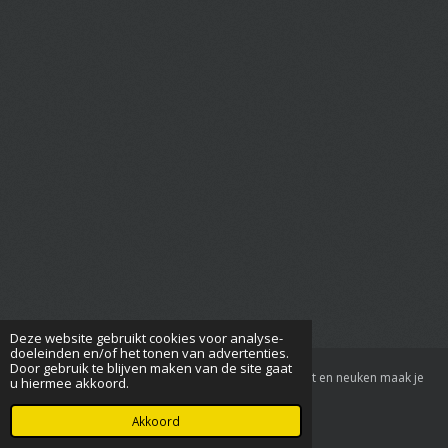
Deze website gebruikt cookies voor analyse-
doeleinden en/of het tonen van advertenties.
Door gebruik te blijven maken van de site gaat
© 2021 - 2026 ik wil neuken-voor seks dating contact en neuken maak je
u hiermee akkoord.
hier online afspraken
Powered by
JouwWeb
Akkoord